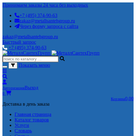
Принимаем заказы 24 часа без выходных
+7 (495) 374-90-63
zakaz@metallsantehgroup.ru
Через форму запроса с сайта
zakaz@metallsantehgroup.ru
Быстрый запрос
+7 (495) 374-90-63
Показать меню
Выход
Авторизация
0
0,00
Корзина
Доставка в день заказа
Главная страница
Каталог товаров
Услуги
Словарь