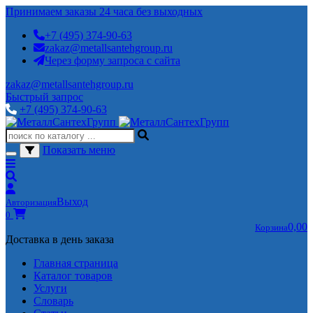
Принимаем заказы 24 часа без выходных
+7 (495) 374-90-63
zakaz@metallsantehgroup.ru
Через форму запроса с сайта
zakaz@metallsantehgroup.ru
Быстрый запрос
+7 (495) 374-90-63
Показать меню
Выход
Авторизация
0
0,00
Корзина
Доставка в день заказа
Главная страница
Каталог товаров
Услуги
Словарь