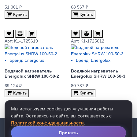
51 001 ₽
68 567 ₽
Купить
Купить
Арт: K1-1725619
Арт: K1-1725612
Бренд:
Energolux
Бренд:
Energolux
Водяной нагреватель
Водяной нагреватель
Energolux SHRW 100-50-2
Energolux SHRW 100-50-3
69 124 ₽
80 737 ₽
Купить
Купить
Мы используем cookies для улучшения работы
сайта. Оставаясь на сайте, вы соглашаетесь с
Политикой конфиденциальности
.
© 2026 · ООО «АКВАРЕЛЬ»
личные данные
•
пользовательское соглашение
Принять
Популярные страницы