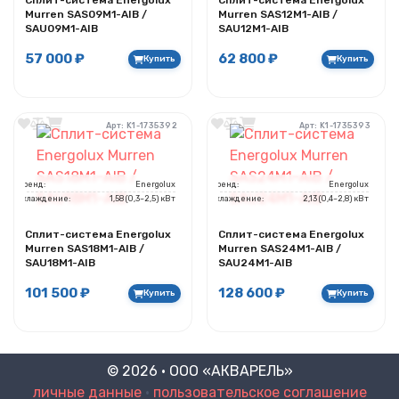
Сплит-система Energolux
Сплит-система Energolux
Murren SAS09M1-AIB /
Murren SAS12M1-AIB /
SAU09M1-AIB
SAU12M1-AIB
57 000 ₽
62 800 ₽
Купить
Купить
Арт: K1-1735392
Арт: K1-1735393
Бренд:
Energolux
Бренд:
Energolux
Охлаждение:
1,58 (0,3~2,5) кВт
Охлаждение:
2,13 (0,4~2,8) кВт
Сплит-система Energolux
Сплит-система Energolux
Murren SAS18M1-AIB /
Murren SAS24M1-AIB /
SAU18M1-AIB
SAU24M1-AIB
101 500 ₽
128 600 ₽
Купить
Купить
© 2026 · ООО «АКВАРЕЛЬ»
личные данные
•
пользовательское соглашение