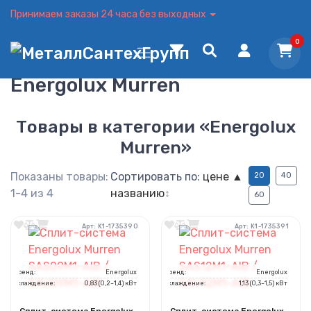
Принимаем заказы 24 часа без выходных
0
Energolux Murren
Товары в категории «Energolux
Murren»
Показаны товары:
Сортировать по:
цене ▲
20
40
1-4 из 4
названию
↕
60
Арт: K1-1735390
Арт: K1-1735391
Бренд:
Energolux
Бренд:
Energolux
Охлаждение:
0,83 (0,2~1,4) кВт
Охлаждение:
1,13 (0,3~1,5) кВт