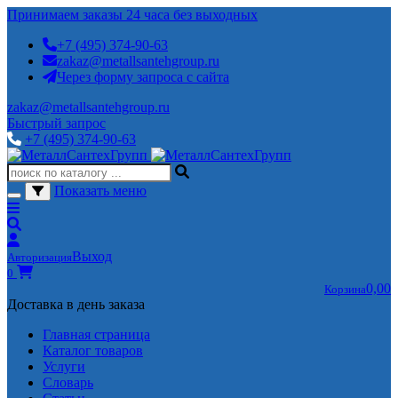
Принимаем заказы 24 часа без выходных
+7 (495) 374-90-63
zakaz@metallsantehgroup.ru
Через форму запроса с сайта
zakaz@metallsantehgroup.ru
Быстрый запрос
+7 (495) 374-90-63
Показать меню
Выход
Авторизация
0
0,00
Корзина
Доставка в день заказа
Главная страница
Каталог товаров
Услуги
Словарь