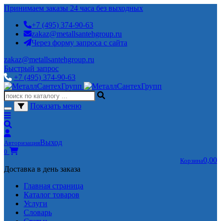
Принимаем заказы 24 часа без выходных
+7 (495) 374-90-63
zakaz@metallsantehgroup.ru
Через форму запроса с сайта
zakaz@metallsantehgroup.ru
Быстрый запрос
+7 (495) 374-90-63
Показать меню
Выход
Авторизация
0
0,00
Корзина
Доставка в день заказа
Главная страница
Каталог товаров
Услуги
Словарь