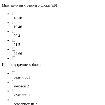
Мин. шум внутреннего блока (дБ)
18
18
19
46
20
41
21
51
22
66
23
84
Цвет внутреннего блока
24
91
белый
653
25
46
золотой
2
26
46
красный
2
27
52
серебристый
2