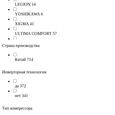
LEGION
14
YOSHIKAWA
6
XIGMA
41
ULTIMA COMFORT
57
Roland
26
Страна производства
ROYAL CLIMA
145
Китай
714
MITSUDAI
13
Инверторная технология
LG
16
Hisense
123
да
372
DAICOND
15
нет
341
HITACHI
16
Тип компрессора
HIGH LIFE
28