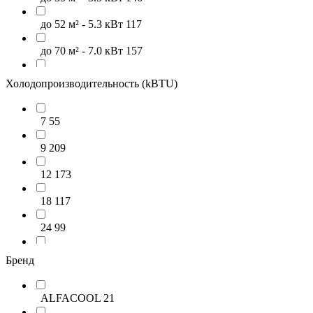
до 52 м² - 5.3 кВт
117
до 70 м² - 7.0 кВт
157
до 88 м² - 8.8 кВт
46
Холодопроизводительность (kBTU)
до 106 м² - 10.6 кВт
8
7
55
свыше 106 м²
0
9
209
12
173
18
117
24
99
30
53
Бренд
36
8
ALFACOOL
21
36+
0