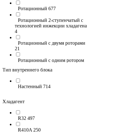
Ferrum
12
Ротационный
677
FUNAI
144
Ротационный 2-ступенчатый с
технологией инжекции хладагена
Energolux
21
4
EXPERTAIR by ZILON
28
Ротационный с двумя роторами
21
ECOSTAR
11
Ротационный с одним ротором
11
МОРОЗКО
10
Тип внутреннего блока
Настенный
714
Хладагент
R32
497
R410A
250