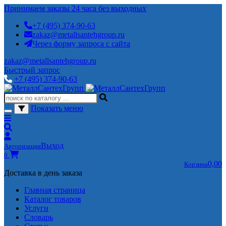
Принимаем заказы 24 часа без выходных
+7 (495) 374-90-63
zakaz@metallsantehgroup.ru
Через форму запроса с сайта
zakaz@metallsantehgroup.ru
Быстрый запрос
+7 (495) 374-90-63
Показать меню
Выход
Авторизация
0
0,00
Корзина
Доставка в день заказа
Главная страница
Каталог товаров
Услуги
Словарь