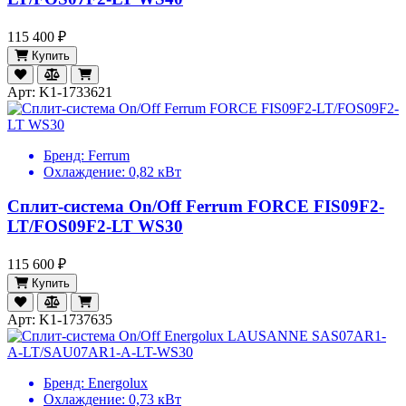
115 400 ₽
Купить
Арт: K1-1733621
Бренд:
Ferrum
Охлаждение:
0,82 кВт
Сплит-система On/Off Ferrum FORCE FIS09F2-
LT/FOS09F2-LT WS30
115 600 ₽
Купить
Арт: K1-1737635
Бренд:
Energolux
Охлаждение:
0,73 кВт