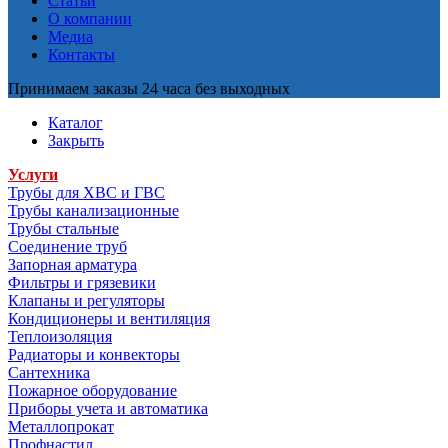
Статьи
О компании
Медиа
Контакты
Принимаем заказы 24 часа без выходных
Каталог
Закрыть
Услуги
Трубы для ХВС и ГВС
Трубы канализационные
Трубы стальные
Соединение труб
Запорная арматура
Фильтры и грязевики
Клапаны и регуляторы
Кондиционеры и вентиляция
Теплоизоляция
Радиаторы и конвекторы
Сантехника
Пожарное оборудование
Приборы учета и автоматика
Металлопрокат
Профнастил