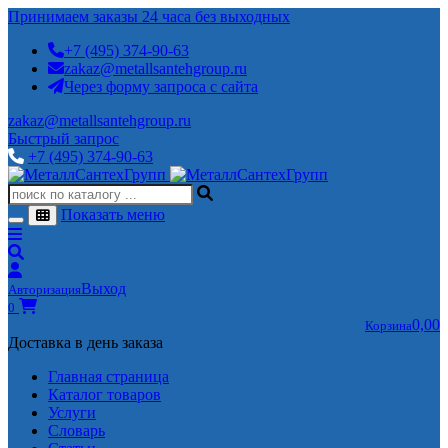
Принимаем заказы 24 часа без выходных
+7 (495) 374-90-63
zakaz@metallsantehgroup.ru
Через форму запроса с сайта
zakaz@metallsantehgroup.ru
Быстрый запрос
+7 (495) 374-90-63
Показать меню
Выход
Авторизация
0
0,00
Корзина
Доставка в день заказа
Главная страница
Каталог товаров
Услуги
Словарь