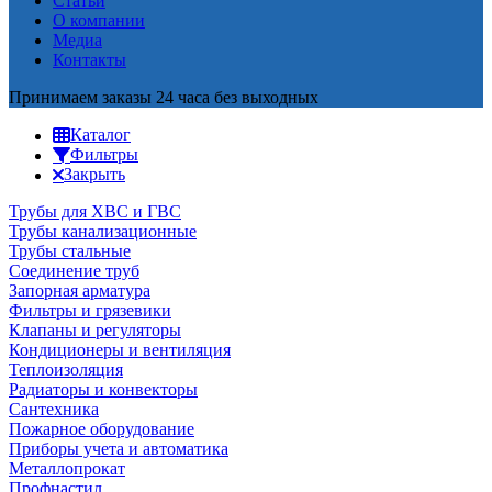
Статьи
О компании
Медиа
Контакты
Принимаем заказы 24 часа без выходных
Каталог
Фильтры
Закрыть
Трубы для ХВС и ГВС
Трубы канализационные
Трубы стальные
Соединение труб
Запорная арматура
Фильтры и грязевики
Клапаны и регуляторы
Кондиционеры и вентиляция
Теплоизоляция
Радиаторы и конвекторы
Сантехника
Пожарное оборудование
Приборы учета и автоматика
Металлопрокат
Профнастил