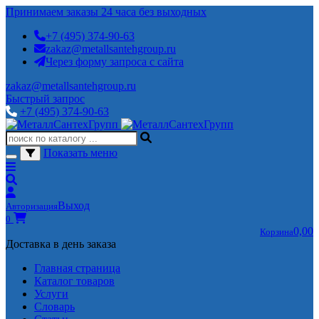
Принимаем заказы 24 часа без выходных
+7 (495) 374-90-63
zakaz@metallsantehgroup.ru
Через форму запроса с сайта
zakaz@metallsantehgroup.ru
Быстрый запрос
+7 (495) 374-90-63
Показать меню
Выход
Авторизация
0
0,00
Корзина
Доставка в день заказа
Главная страница
Каталог товаров
Услуги
Словарь