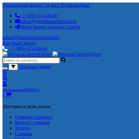
Принимаем заказы 24 часа без выходных
+7 (495) 374-90-63
zakaz@metallsantehgroup.ru
Через форму запроса с сайта
zakaz@metallsantehgroup.ru
Быстрый запрос
+7 (495) 374-90-63
Показать меню
Выход
Авторизация
0
Доставка в день заказа
Главная страница
Каталог товаров
Услуги
Словарь