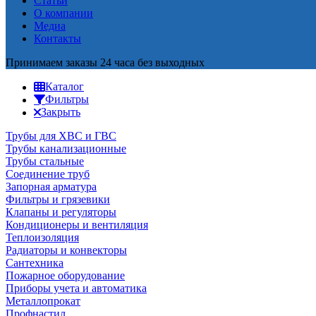
Статьи
О компании
Медиа
Контакты
Принимаем заказы 24 часа без выходных
Каталог
Фильтры
Закрыть
Трубы для ХВС и ГВС
Трубы канализационные
Трубы стальные
Соединение труб
Запорная арматура
Фильтры и грязевики
Клапаны и регуляторы
Кондиционеры и вентиляция
Теплоизоляция
Радиаторы и конвекторы
Сантехника
Пожарное оборудование
Приборы учета и автоматика
Металлопрокат
Профнастил