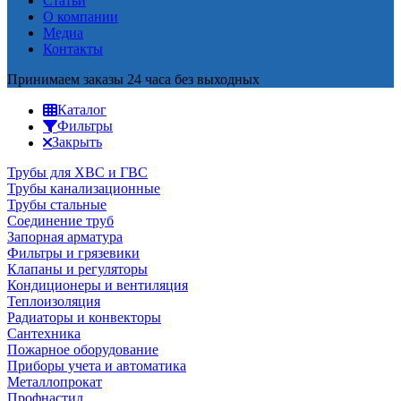
Статьи
О компании
Медиа
Контакты
Принимаем заказы 24 часа без выходных
Каталог
Фильтры
Закрыть
Трубы для ХВС и ГВС
Трубы канализационные
Трубы стальные
Соединение труб
Запорная арматура
Фильтры и грязевики
Клапаны и регуляторы
Кондиционеры и вентиляция
Теплоизоляция
Радиаторы и конвекторы
Сантехника
Пожарное оборудование
Приборы учета и автоматика
Металлопрокат
Профнастил