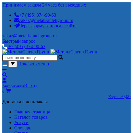
Принимаем заказы 24 часа без выходных
+7 (495) 374-90-63
zakaz@metallsantehgroup.ru
Через форму запроса с сайта
zakaz@metallsantehgroup.ru
Быстрый запрос
+7 (495) 374-90-63
Показать меню
Выход
Авторизация
0
0,00
Корзина
Доставка в день заказа
Главная страница
Каталог товаров
Услуги
Словарь