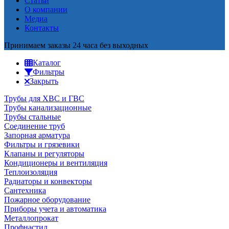
Статьи
О компании
Медиа
Контакты
Принимаем заказы 24 часа без выходных
Каталог
Фильтры
Закрыть
Трубы для ХВС и ГВС
Трубы канализационные
Трубы стальные
Соединение труб
Запорная арматура
Фильтры и грязевики
Клапаны и регуляторы
Кондиционеры и вентиляция
Теплоизоляция
Радиаторы и конвекторы
Сантехника
Пожарное оборудование
Приборы учета и автоматика
Металлопрокат
Профнастил