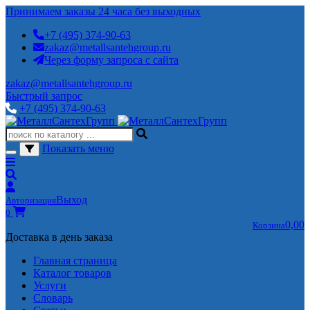
Принимаем заказы 24 часа без выходных
+7 (495) 374-90-63
zakaz@metallsantehgroup.ru
Через форму запроса с сайта
zakaz@metallsantehgroup.ru
Быстрый запрос
+7 (495) 374-90-63
Показать меню
Выход
Авторизация
0
0,00
Корзина
Доставка в день заказа
Главная страница
Каталог товаров
Услуги
Словарь