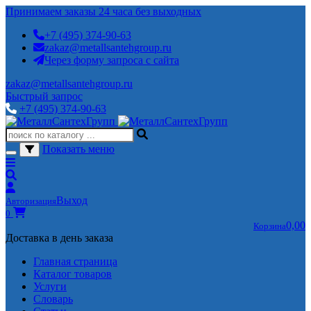
Принимаем заказы 24 часа без выходных
+7 (495) 374-90-63
zakaz@metallsantehgroup.ru
Через форму запроса с сайта
zakaz@metallsantehgroup.ru
Быстрый запрос
+7 (495) 374-90-63
Показать меню
Выход
Авторизация
0
0,00
Корзина
Доставка в день заказа
Главная страница
Каталог товаров
Услуги
Словарь