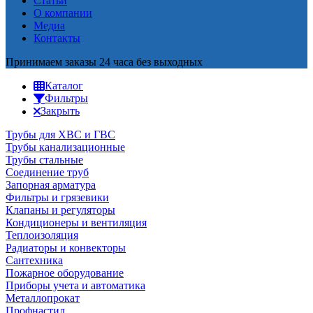
Статьи
О компании
Медиа
Контакты
Принимаем заказы 24 часа без выходных
Каталог
Фильтры
Закрыть
Трубы для ХВС и ГВС
Трубы канализационные
Трубы стальные
Соединение труб
Запорная арматура
Фильтры и грязевики
Клапаны и регуляторы
Кондиционеры и вентиляция
Теплоизоляция
Радиаторы и конвекторы
Сантехника
Пожарное оборудование
Приборы учета и автоматика
Металлопрокат
Профнастил