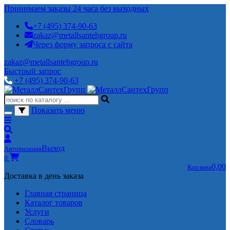
Принимаем заказы 24 часа без выходных
+7 (495) 374-90-63
zakaz@metallsantehgroup.ru
Через форму запроса с сайта
zakaz@metallsantehgroup.ru
Быстрый запрос
+7 (495) 374-90-63
Показать меню
Выход
Авторизация
0
0,00
Корзина
Доставка в день заказа
Главная страница
Каталог товаров
Услуги
Словарь