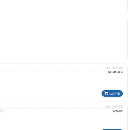
Giacomini
Италия
Арт: 1037197
GX201Y004
Купить
Uponor
Франция
Арт: 1037213
1006250