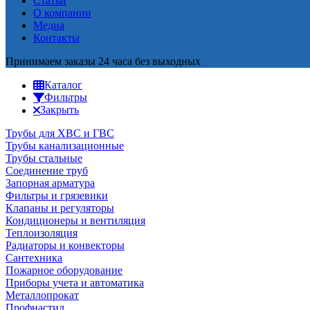
Статьи
О компании
Медиа
Контакты
Принимаем заказы 24 часа без выходных
Каталог
Фильтры
Закрыть
Трубы для ХВС и ГВС
Трубы канализационные
Трубы стальные
Соединение труб
Запорная арматура
Фильтры и грязевики
Клапаны и регуляторы
Кондиционеры и вентиляция
Теплоизоляция
Радиаторы и конвекторы
Сантехника
Пожарное оборудование
Приборы учета и автоматика
Металлопрокат
Профнастил