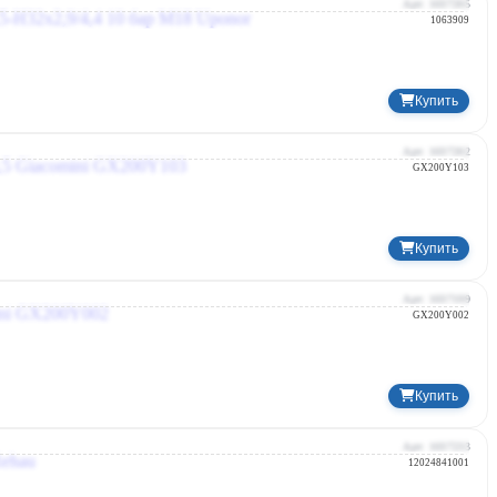
Германия
Арт: 1037205
1063909
Купить
Giacomini
Италия
Арт: 1037202
GX200Y103
Купить
Giacomini
Италия
Арт: 1037199
GX200Y002
Купить
Rehau
Германия
Арт: 1037233
12024841001