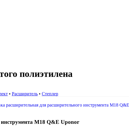
того полиэтилена
лект
•
Расширитель
•
Степлер
о инструмента М18 Q&E Uponor