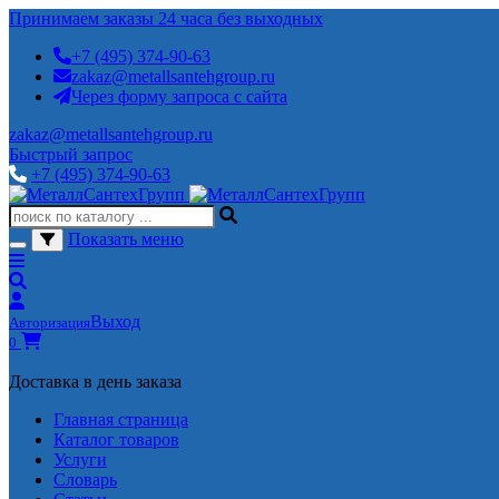
Принимаем заказы 24 часа без выходных
+7 (495) 374-90-63
zakaz@metallsantehgroup.ru
Через форму запроса с сайта
zakaz@metallsantehgroup.ru
Быстрый запрос
+7 (495) 374-90-63
Показать меню
Выход
Авторизация
0
Доставка в день заказа
Главная страница
Каталог товаров
Услуги
Словарь