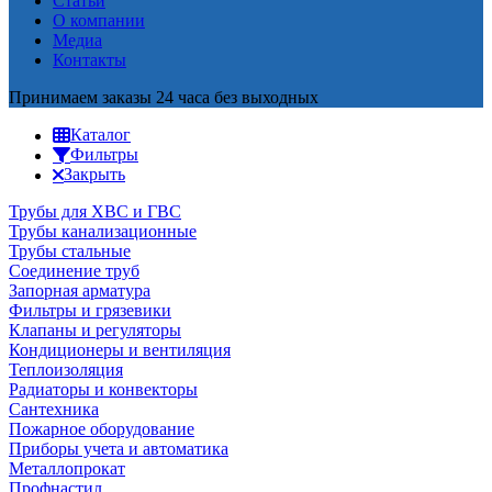
Статьи
О компании
Медиа
Контакты
Принимаем заказы 24 часа без выходных
Каталог
Фильтры
Закрыть
Трубы для ХВС и ГВС
Трубы канализационные
Трубы стальные
Соединение труб
Запорная арматура
Фильтры и грязевики
Клапаны и регуляторы
Кондиционеры и вентиляция
Теплоизоляция
Радиаторы и конвекторы
Сантехника
Пожарное оборудование
Приборы учета и автоматика
Металлопрокат
Профнастил