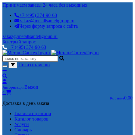
Принимаем заказы 24 часа без выходных
+7 (495) 374-90-63
zakaz@metallsantehgroup.ru
Через форму запроса с сайта
zakaz@metallsantehgroup.ru
Быстрый запрос
+7 (495) 374-90-63
Показать меню
Выход
Авторизация
0
0,00
Корзина
Доставка в день заказа
Главная страница
Каталог товаров
Услуги
Словарь