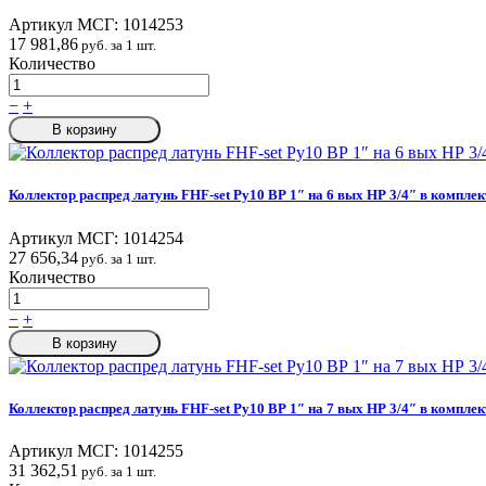
Артикул МСГ:
1014253
17 981,86
руб. за 1 шт.
Количество
−
+
В корзину
Коллектор распред латунь FHF-set Ру10 ВР 1″ на 6 вых НР 3/4″ в комплек
Артикул МСГ:
1014254
27 656,34
руб. за 1 шт.
Количество
−
+
В корзину
Коллектор распред латунь FHF-set Ру10 ВР 1″ на 7 вых НР 3/4″ в комплек
Артикул МСГ:
1014255
31 362,51
руб. за 1 шт.