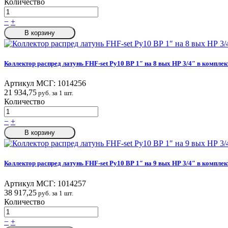
Количество
−
+
В корзину
Коллектор распред латунь FHF-set Ру10 ВР 1″ на 8 вых НР 3/4″ в комплек
Артикул МСГ:
1014256
21 934,75
руб. за 1 шт.
Количество
−
+
В корзину
Коллектор распред латунь FHF-set Ру10 ВР 1″ на 9 вых НР 3/4″ в комплек
Артикул МСГ:
1014257
38 917,25
руб. за 1 шт.
Количество
−
+