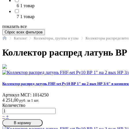
6
1 товар
7
1 товар
показать все
Сброс всех фильтров
Главная
Каталог
Коллекторы, группы и узлы
Коллекторы распределите
Коллектор распред латунь ВР 
Коллектор распред латунь FHF-set Ру10 ВР 1″ на 2 вых НР 3/4″ в комплек
Артикул МСГ:
1014250
4 251,00
руб. за 1 шт.
Количество
−
+
В корзину