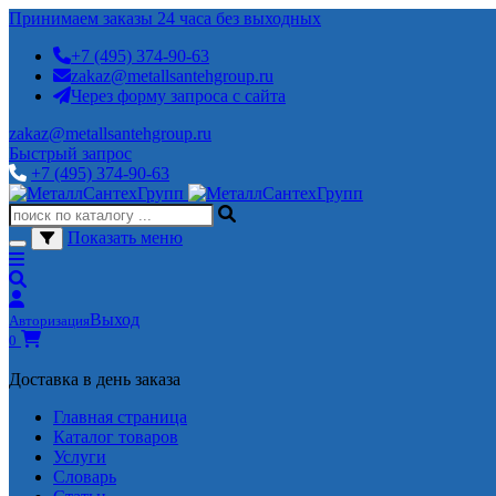
Принимаем заказы 24 часа без выходных
+7 (495) 374-90-63
zakaz@metallsantehgroup.ru
Через форму запроса с сайта
zakaz@metallsantehgroup.ru
Быстрый запрос
+7 (495) 374-90-63
Показать меню
Выход
Авторизация
0
Доставка в день заказа
Главная страница
Каталог товаров
Услуги
Словарь