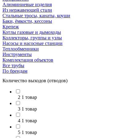
Алюминиевые изделия
Из нержавеющей стали
Стальные тросы, канаты, коуши
Баки, ёмкости, кессоны
Крепеж
Котлы газовые и дымоходы
Коллекторы, группы и узлы
Насосы и насосные станции
Теплообменники
Инструменты
Комплектация объектов
Все трубы
По брендам
Количество выходов (отводов)
2
1 товар
3
1 товар
4
1 товар
5
1 товар