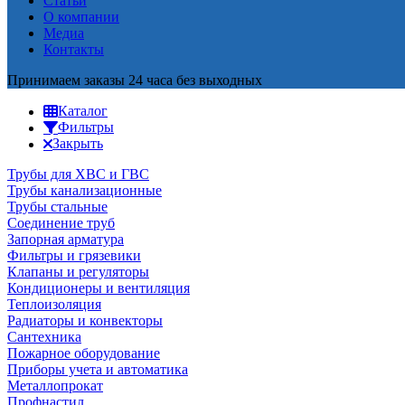
Статьи
О компании
Медиа
Контакты
Принимаем заказы 24 часа без выходных
Каталог
Фильтры
Закрыть
Трубы для ХВС и ГВС
Трубы канализационные
Трубы стальные
Соединение труб
Запорная арматура
Фильтры и грязевики
Клапаны и регуляторы
Кондиционеры и вентиляция
Теплоизоляция
Радиаторы и конвекторы
Сантехника
Пожарное оборудование
Приборы учета и автоматика
Металлопрокат
Профнастил