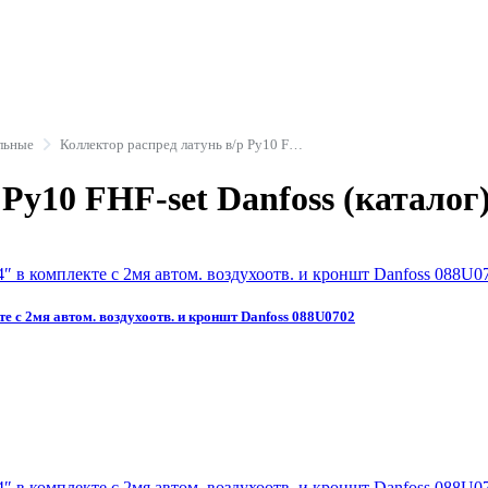
льные
Коллектор распред латунь в/р Ру10 FHF-set Danfoss
Ру10 FHF-set Danfoss (каталог
те с 2мя автом. воздухоотв. и кроншт Danfoss 088U0702