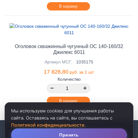
В корзину
Оголовок скважинный чугунный ОС 140-160/32
Джилекс 6011
Артикул МСГ:
1035175
17 828,80
руб. за 1 шт.
Количество
−
+
В корзину
Мы используем cookies для улучшения работы
сайта. Оставаясь на сайте, вы соглашаетесь с
Политикой конфиденциальности
.
© 2026 · ООО «АКВАРЕЛЬ»
личные данные
•
пользовательское соглашение
Принять
Популярные страницы