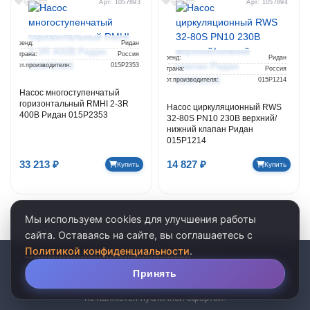
Арт: 1057893
Арт: 1057894
Бренд:
Ридан
Страна:
Россия
Бренд:
Ридан
Арт.производителя:
015P2353
Страна:
Россия
Арт.производителя:
015P1214
Насос многоступенчатый
горизонтальный RMHI 2-3R
Насос циркуляционный RWS
400В Ридан 015P2353
32-80S PN10 230В верхний/
нижний клапан Ридан
015P1214
33 213 ₽
14 827 ₽
Купить
Купить
Мы используем cookies для улучшения работы
сайта. Оставаясь на сайте, вы соглашаетесь с
Политикой конфиденциальности
.
© 2026 · ООО «АКВАРЕЛЬ»
личные данные
•
пользовательское соглашение
Принять
Популярные страницы
Цены и характеристики товаров носят информативный характер и
не являются публичной офертой.