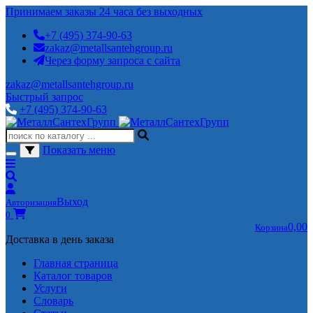
Принимаем заказы 24 часа без выходных
+7 (495) 374-90-63
zakaz@metallsantehgroup.ru
Через форму запроса с сайта
zakaz@metallsantehgroup.ru
Быстрый запрос
+7 (495) 374-90-63
Показать меню
Выход
Авторизация
0
0,00
Корзина
Доставка в день заказа
Главная страница
Каталог товаров
Услуги
Словарь