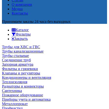
Статьи
О компании
Медиа
Контакты
Принимаем заказы 24 часа без выходных
Каталог
Фильтры
Закрыть
Трубы для ХВС и ГВС
Трубы канализационные
Трубы стальные
Соединение труб
Запорная арматура
Фильтры и грязевики
Клапаны и регуляторы
Кондиционеры и вентиляция
Теплоизоляция
Радиаторы и конвекторы
Сантехника
Пожарное оборудование
Приборы учета и автоматика
Металлопрокат
Профнастил