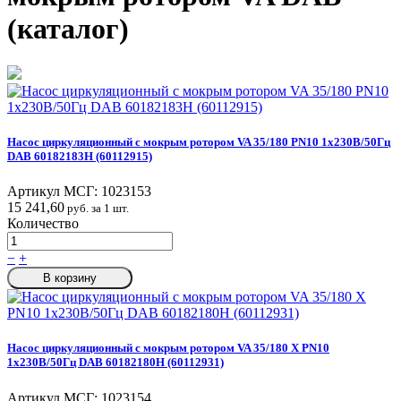
(каталог)
Насос циркуляционный с мокрым ротором VA 35/180 PN10 1х230В/50Гц
DAB 60182183H (60112915)
Артикул МСГ:
1023153
15 241,60
руб. за 1 шт.
Количество
−
+
В корзину
Насос циркуляционный с мокрым ротором VA 35/180 X PN10
1х230В/50Гц DAB 60182180H (60112931)
Артикул МСГ:
1023154