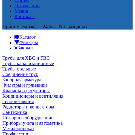
Статьи
О компании
Медиа
Контакты
Принимаем заказы 24 часа без выходных
Каталог
Фильтры
Закрыть
Трубы для ХВС и ГВС
Трубы канализационные
Трубы стальные
Соединение труб
Запорная арматура
Фильтры и грязевики
Клапаны и регуляторы
Кондиционеры и вентиляция
Теплоизоляция
Радиаторы и конвекторы
Сантехника
Пожарное оборудование
Приборы учета и автоматика
Металлопрокат
Профнастил