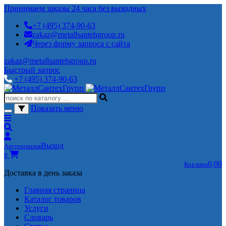
Принимаем заказы 24 часа без выходных
+7 (495) 374-90-63
zakaz@metallsantehgroup.ru
Через форму запроса с сайта
zakaz@metallsantehgroup.ru
Быстрый запрос
+7 (495) 374-90-63
Показать меню
Выход
Авторизация
0
0,00
Корзина
Доставка в день заказа
Главная страница
Каталог товаров
Услуги
Словарь