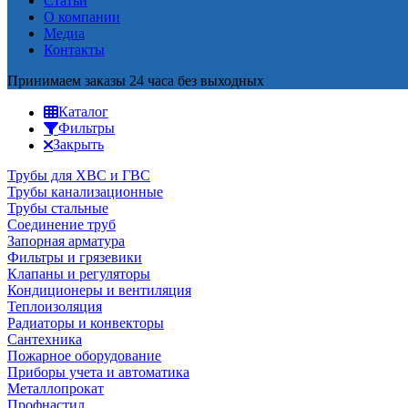
Статьи
О компании
Медиа
Контакты
Принимаем заказы 24 часа без выходных
Каталог
Фильтры
Закрыть
Трубы для ХВС и ГВС
Трубы канализационные
Трубы стальные
Соединение труб
Запорная арматура
Фильтры и грязевики
Клапаны и регуляторы
Кондиционеры и вентиляция
Теплоизоляция
Радиаторы и конвекторы
Сантехника
Пожарное оборудование
Приборы учета и автоматика
Металлопрокат
Профнастил