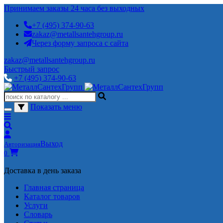
Принимаем заказы 24 часа без выходных
+7 (495) 374-90-63
zakaz@metallsantehgroup.ru
Через форму запроса с сайта
zakaz@metallsantehgroup.ru
Быстрый запрос
+7 (495) 374-90-63
Показать меню
Выход
Авторизация
0
Доставка в день заказа
Главная страница
Каталог товаров
Услуги
Словарь