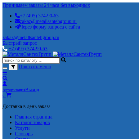
Принимаем заказы 24 часа без выходных
+7 (495) 374-90-63
zakaz@metallsantehgroup.ru
Через форму запроса с сайта
zakaz@metallsantehgroup.ru
Быстрый запрос
+7 (495) 374-90-63
Показать меню
Выход
Авторизация
0
Доставка в день заказа
Главная страница
Каталог товаров
Услуги
Словарь