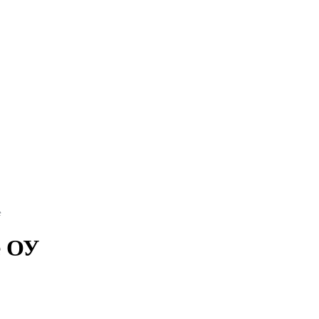
е
е ОУ