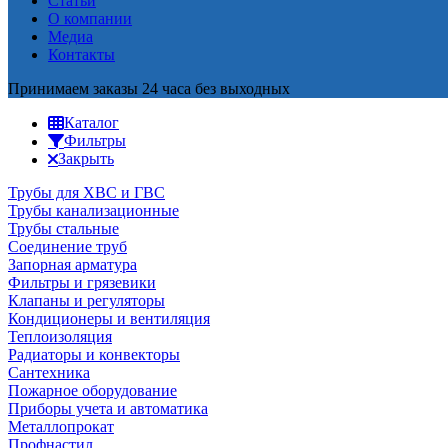
Статьи
О компании
Медиа
Контакты
Принимаем заказы 24 часа без выходных
Каталог
Фильтры
Закрыть
Трубы для ХВС и ГВС
Трубы канализационные
Трубы стальные
Соединение труб
Запорная арматура
Фильтры и грязевики
Клапаны и регуляторы
Кондиционеры и вентиляция
Теплоизоляция
Радиаторы и конвекторы
Сантехника
Пожарное оборудование
Приборы учета и автоматика
Металлопрокат
Профнастил