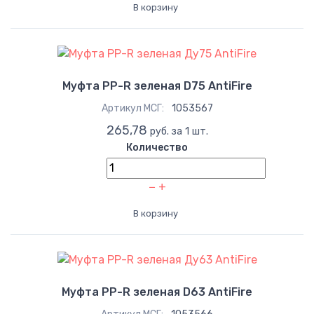
В корзину
Муфта PP-R зеленая D75 AntiFire
Артикул МСГ:
1053567
265,78
руб. за 1 шт.
Количество
−
+
В корзину
Муфта PP-R зеленая D63 AntiFire