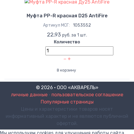
Муфта PP-R красная D25 AntiFire
Артикул МСГ:
1053552
22,93
руб. за 1 шт.
Количество
−
+
В корзину
© 2026 · ООО «АКВАРЕЛЬ»
личные данные
•
пользовательское соглашение
Популярные страницы
Цены и характеристики товаров носят
информативный характер и не являются публичной
офертой.
Мы используем cookies для улучшения работы сайта.