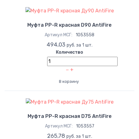
Муфта PP-R красная D90 AntiFire
Артикул МСГ:
1053558
494,03
руб. за 1 шт.
Количество
−
+
В корзину
Муфта PP-R красная D75 AntiFire
Артикул МСГ:
1053557
265,78
руб. за 1 шт.