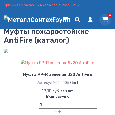
Принимаем заказы 24 часа без выходных
0
Муфты пожаростойкие
AntiFire (каталог)
Муфта PP-R зеленая D20 AntiFire
Артикул МСГ:
1053561
19,10
руб. за 1 шт.
Количество
−
+