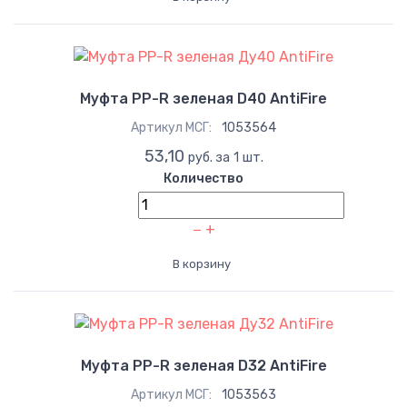
Муфта PP-R зеленая D40 AntiFire
Артикул МСГ:
1053564
53,10
руб. за 1 шт.
Количество
−
+
В корзину
Муфта PP-R зеленая D32 AntiFire
Артикул МСГ:
1053563