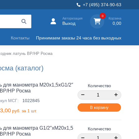
+7 (495) 374-90-63
0
Авторизация
Корзина
Выход
0,00
Контакты
Принимаем заказы 24 часа без выходных
ходник латунь ВР/НР Росма
сма (каталог)
ь для манометра М20х1,5хG1/2″
Количество
ВР/НР Росма
−
+
икул МСГ:
1022845
В корзину
3,00
руб. за 1 шт.
ь для манометра G1/2″хМ20х1,5
Количество
ВР/НР Росма
−
+