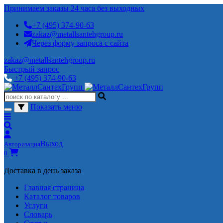
Принимаем заказы 24 часа без выходных
+7 (495) 374-90-63
zakaz@metallsantehgroup.ru
Через форму запроса с сайта
zakaz@metallsantehgroup.ru
Быстрый запрос
+7 (495) 374-90-63
Показать меню
Выход
Авторизация
0
Доставка в день заказа
Главная страница
Каталог товаров
Услуги
Словарь