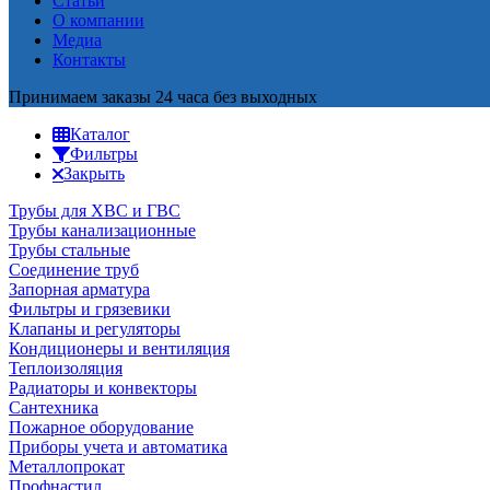
Статьи
О компании
Медиа
Контакты
Принимаем заказы 24 часа без выходных
Каталог
Фильтры
Закрыть
Трубы для ХВС и ГВС
Трубы канализационные
Трубы стальные
Соединение труб
Запорная арматура
Фильтры и грязевики
Клапаны и регуляторы
Кондиционеры и вентиляция
Теплоизоляция
Радиаторы и конвекторы
Сантехника
Пожарное оборудование
Приборы учета и автоматика
Металлопрокат
Профнастил