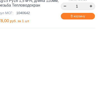
у15 Ру16 1,5 м³/ч, длина 110мм,
резьба Тепловодохран
−
+
кул МСГ:
1040642
В корзину
78,00
руб. за 1 шт.