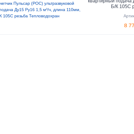
квартирный подача Д
Б/К 105C 
Арти
8 7