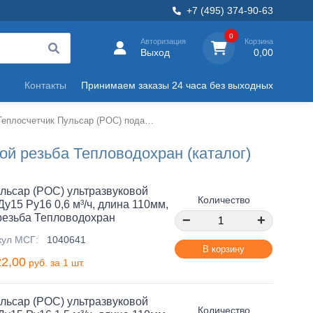
+7 (495) 374-90-63
0
Авторизация
Корзина
Выход
0,00
Контакты
Принимаем заказы 24 часа без выходных
Теплосчетчик Пульсар (РОС) подача ультразвуковой резьба Тепловодохран
ой резьба Тепловодохран (каталог)
льсар (РОС) ультразвуковой
Количество
у15 Ру16 0,6 м³/ч, длина 110мм,
резьба Тепловодохран
−
+
кул МСГ:
1040641
В корзину
22,00
руб. за 1 шт.
льсар (РОС) ультразвуковой
Количество