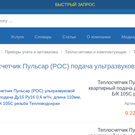
БЫСТРЫЙ ЗАПРОС
Услуги
Словарь
Статьи
О компании
Медиа
Приборы учета и автоматика
Теплосчетчики и комплектующие
четчик Пульсар (РОС) подача ультразвуков
Теплосчетчик Пу
квартирный подача Д
Б/К 105C 
Арти
9 2
Теплосчетчик Пу