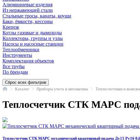
Алюминиевые изделия
Из нержавеющей стали
Стальные тросы, канаты, коуши
Баки, ёмкости, кессоны
Крепеж
Котлы газовые и дымоходы
Коллекторы, группы и узлы
Насосы и насосные станции
Теплообменники
Инструменты
Комплектация объектов
Все трубы
По брендам
Сброс всех фильтров
Главная
Каталог
Приборы учета и автоматика
Теплосчетчики и компл
Теплосчетчик СТК МАРС пода
Теплосчетчик СТК МАРС механический квартирный подача Ду15 Ру16 0,6 