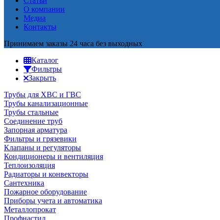
Статьи
О компании
Медиа
Контакты
Принимаем заказы 24 часа без выходных
Каталог
Фильтры
Закрыть
Трубы для ХВС и ГВС
Трубы канализационные
Трубы стальные
Соединение труб
Запорная арматура
Фильтры и грязевики
Клапаны и регуляторы
Кондиционеры и вентиляция
Теплоизоляция
Радиаторы и конвекторы
Сантехника
Пожарное оборудование
Приборы учета и автоматика
Металлопрокат
Профнастил