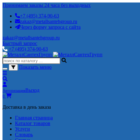
Принимаем заказы 24 часа без выходных
+7 (495) 374-90-63
zakaz@metallsantehgroup.ru
Через форму запроса с сайта
zakaz@metallsantehgroup.ru
Быстрый запрос
+7 (495) 374-90-63
Показать меню
Выход
Авторизация
0
Доставка в день заказа
Главная страница
Каталог товаров
Услуги
Словарь