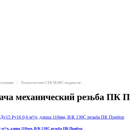
ектующие
Теплосчетчик СТК МАРС подача механический резьба ПК Прибор
ча механический резьба ПК Пр
м³/ч, длина 110мм, В/К 130С резьба ПК Прибор