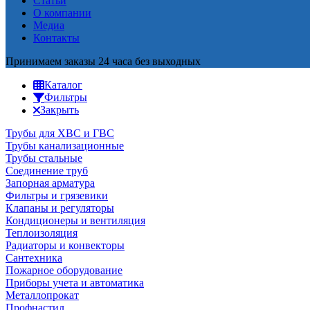
Статьи
О компании
Медиа
Контакты
Принимаем заказы 24 часа без выходных
Каталог
Фильтры
Закрыть
Трубы для ХВС и ГВС
Трубы канализационные
Трубы стальные
Соединение труб
Запорная арматура
Фильтры и грязевики
Клапаны и регуляторы
Кондиционеры и вентиляция
Теплоизоляция
Радиаторы и конвекторы
Сантехника
Пожарное оборудование
Приборы учета и автоматика
Металлопрокат
Профнастил