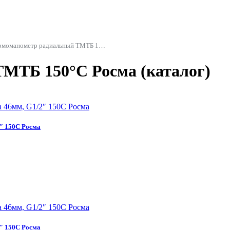
Термоманометр радиальный ТМТБ 150°C Росма
МТБ 150°C Росма (каталог)
″ 150C Росма
″ 150C Росма