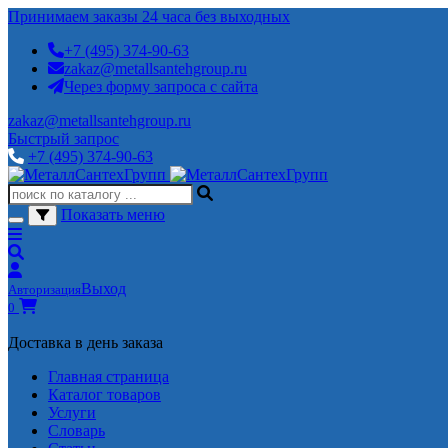
Принимаем заказы 24 часа без выходных
+7 (495) 374-90-63
zakaz@metallsantehgroup.ru
Через форму запроса с сайта
zakaz@metallsantehgroup.ru
Быстрый запрос
+7 (495) 374-90-63
Показать меню
Выход
Авторизация
0
Доставка в день заказа
Главная страница
Каталог товаров
Услуги
Словарь