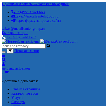
Принимаем заказы 24 часа без выходных
+7 (495) 374-90-63
zakaz@metallsantehgroup.ru
Через форму запроса с сайта
zakaz@metallsantehgroup.ru
Быстрый запрос
+7 (495) 374-90-63
Показать меню
Выход
Авторизация
0
Доставка в день заказа
Главная страница
Каталог товаров
Услуги
Словарь