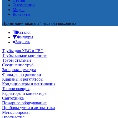
Статьи
О компании
Медиа
Контакты
Принимаем заказы 24 часа без выходных
Каталог
Фильтры
Закрыть
Трубы для ХВС и ГВС
Трубы канализационные
Трубы стальные
Соединение труб
Запорная арматура
Фильтры и грязевики
Клапаны и регуляторы
Кондиционеры и вентиляция
Теплоизоляция
Радиаторы и конвекторы
Сантехника
Пожарное оборудование
Приборы учета и автоматика
Металлопрокат
Профнастил