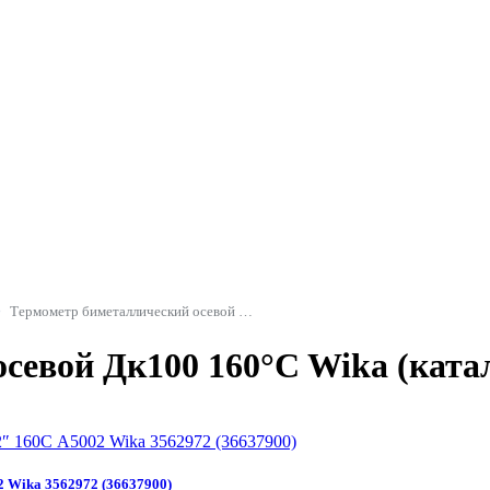
Термометр биметаллический осевой Дк100 160C Wika
севой Дк100 160°C Wika (ката
2 Wika 3562972 (36637900)