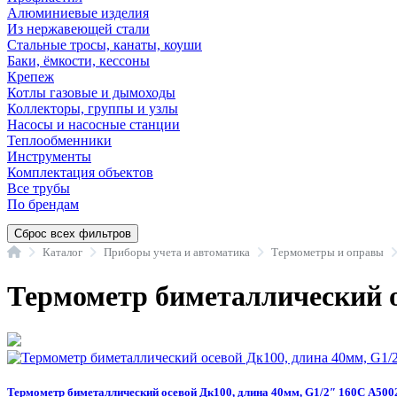
Алюминиевые изделия
Из нержавеющей стали
Стальные тросы, канаты, коуши
Баки, ёмкости, кессоны
Крепеж
Котлы газовые и дымоходы
Коллекторы, группы и узлы
Насосы и насосные станции
Теплообменники
Инструменты
Комплектация объектов
Все трубы
По брендам
Сброс всех фильтров
Главная
Каталог
Приборы учета и автоматика
Термометры и оправы
Термометр биметаллический о
Термометр биметаллический осевой Дк100, длина 40мм, G1/2″ 160C А500