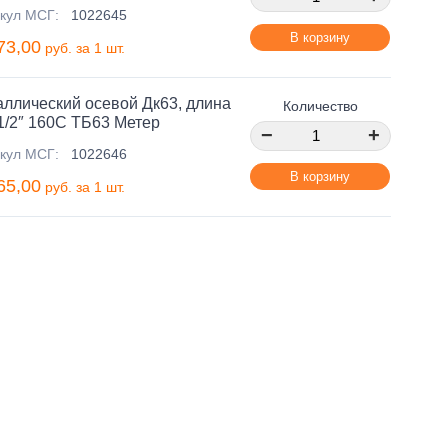
кул МСГ:
1022645
В корзину
73,00
руб. за 1 шт.
ллический осевой Дк63, длина
Количество
1/2″ 160C ТБ63 Метер
−
+
кул МСГ:
1022646
В корзину
65,00
руб. за 1 шт.