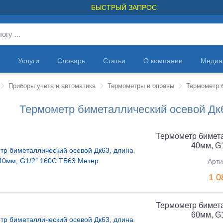
БЫСТРЫЙ ЗАПРОС
Услуги
Словарь
Статьи
О компании
Медиа
Приборы учета и автоматика
Термометры и оправы
Термометр биметаллический осевой Дк6
Термометр бимета
40мм, G
Арти
1 0
Термометр бимета
60мм, G