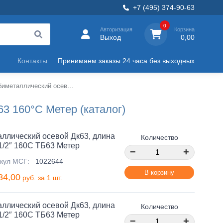
+7 (495) 374-90-63
0
Авторизация
Корзина
Выход
0,00
Контакты
Принимаем заказы 24 часа без выходных
Термометр биметаллический осевой Дк63 160°C Метер
3 160°C Метер (каталог)
ллический осевой Дк63, длина
Количество
1/2″ 160C ТБ63 Метер
−
+
кул МСГ:
1022644
В корзину
84,00
руб. за 1 шт.
ллический осевой Дк63, длина
Количество
1/2″ 160C ТБ63 Метер
−
+