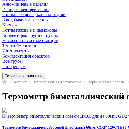
Алюминиевые изделия
Из нержавеющей стали
Стальные тросы, канаты, коуши
Баки, ёмкости, кессоны
Крепеж
Котлы газовые и дымоходы
Коллекторы, группы и узлы
Насосы и насосные станции
Теплообменники
Инструменты
Комплектация объектов
Все трубы
По брендам
Сброс всех фильтров
Главная
Каталог
Приборы учета и автоматика
Термометры и оправы
Термометр биметаллический о
Термометр биметаллический осевой Дк80, длина 60мм, G1/2″ 120C ТБ80 