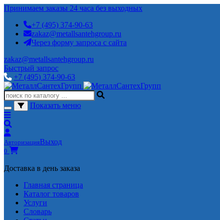
Принимаем заказы 24 часа без выходных
+7 (495) 374-90-63
zakaz@metallsantehgroup.ru
Через форму запроса с сайта
zakaz@metallsantehgroup.ru
Быстрый запрос
+7 (495) 374-90-63
Показать меню
Выход
Авторизация
0
Доставка в день заказа
Главная страница
Каталог товаров
Услуги
Словарь