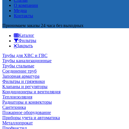
Статьи
О компании
Медиа
Контакты
Принимаем заказы 24 часа без выходных
Каталог
Фильтры
Закрыть
Трубы для ХВС и ГВС
Трубы канализационные
Трубы стальные
Соединение труб
Запорная арматура
Фильтры и грязевики
Клапаны и регуляторы
Кондиционеры и вентиляция
Теплоизоляция
Радиаторы и конвекторы
Сантехника
Пожарное оборудование
Приборы учета и автоматика
Металлопрокат
Профнастил