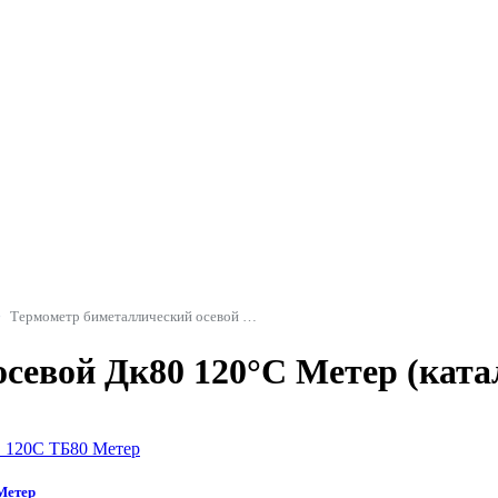
Термометр биметаллический осевой Дк80 120°C Метер
севой Дк80 120°C Метер (ката
Метер