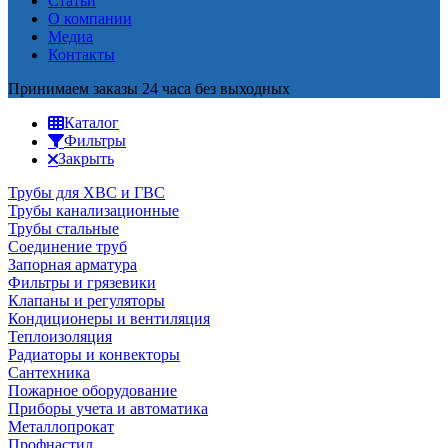
Статьи
О компании
Медиа
Контакты
Принимаем заказы 24 часа без выходных
Каталог
Фильтры
Закрыть
Трубы для ХВС и ГВС
Трубы канализационные
Трубы стальные
Соединение труб
Запорная арматура
Фильтры и грязевики
Клапаны и регуляторы
Кондиционеры и вентиляция
Теплоизоляция
Радиаторы и конвекторы
Сантехника
Пожарное оборудование
Приборы учета и автоматика
Металлопрокат
Профнастил