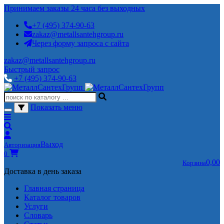
Принимаем заказы 24 часа без выходных
+7 (495) 374-90-63
zakaz@metallsantehgroup.ru
Через форму запроса с сайта
zakaz@metallsantehgroup.ru
Быстрый запрос
+7 (495) 374-90-63
Показать меню
Выход
Авторизация
0
0,00
Корзина
Доставка в день заказа
Главная страница
Каталог товаров
Услуги
Словарь