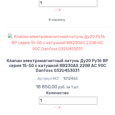
−
+
В корзину
Клапан электромагнитный латунь Ду20 Ру16 ВР
серия 15-50 с катушкой ВВ230AS 220В AC 90С
Danfoss 032U453031
Артикул МСГ:
1012455
18 850,00
руб. за 1 шт.
Количество
−
+