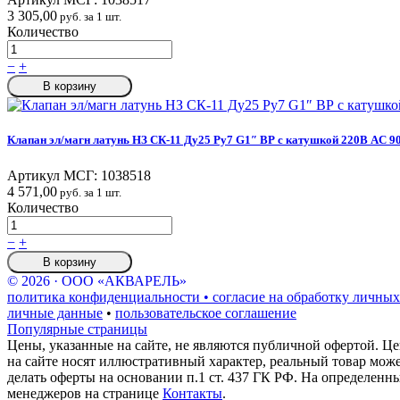
3 305,00
руб. за 1 шт.
Количество
−
+
В корзину
Клапан эл/магн латунь НЗ СК-11 Ду25 Ру7 G1″ ВР с катушкой 220В AC 9
Артикул МСГ:
1038518
4 571,00
руб. за 1 шт.
Количество
−
+
В корзину
© 2026 · ООО «АКВАРЕЛЬ»
политика конфиденциальности • согласие на обработку личных
личные данные
•
пользовательское соглашение
Популярные страницы
Цены, указанные на сайте, не являются публичной офертой. Це
на сайте носят иллюстративный характер, реальный товар мож
делать оферты на основании п.1 ст. 437 ГК РФ. На определенн
менеджеров на странице
Контакты
.