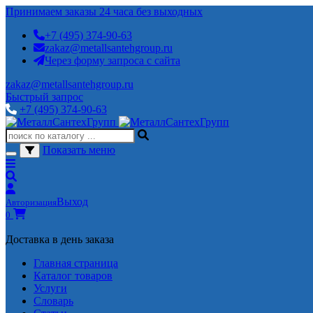
Принимаем заказы 24 часа без выходных
+7 (495) 374-90-63
zakaz@metallsantehgroup.ru
Через форму запроса с сайта
zakaz@metallsantehgroup.ru
Быстрый запрос
+7 (495) 374-90-63
Показать меню
Выход
Авторизация
0
Доставка в день заказа
Главная страница
Каталог товаров
Услуги
Словарь