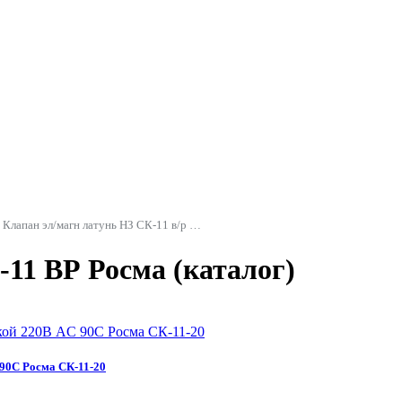
Клапан эл/магн латунь НЗ СК-11 в/р Росма
11 ВР Росма (каталог)
 90С Росма СК-11-20