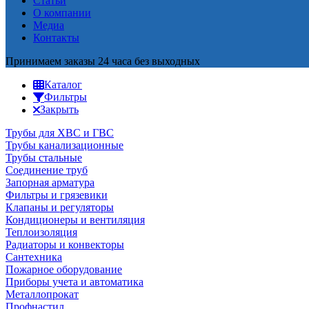
Статьи
О компании
Медиа
Контакты
Принимаем заказы 24 часа без выходных
Каталог
Фильтры
Закрыть
Трубы для ХВС и ГВС
Трубы канализационные
Трубы стальные
Соединение труб
Запорная арматура
Фильтры и грязевики
Клапаны и регуляторы
Кондиционеры и вентиляция
Теплоизоляция
Радиаторы и конвекторы
Сантехника
Пожарное оборудование
Приборы учета и автоматика
Металлопрокат
Профнастил