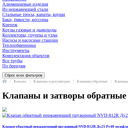
Алюминиевые изделия
Из нержавеющей стали
Стальные тросы, канаты, коуши
Баки, ёмкости, кессоны
Крепеж
Котлы газовые и дымоходы
Коллекторы, группы и узлы
Насосы и насосные станции
Теплообменники
Инструменты
Комплектация объектов
Все трубы
По брендам
Сброс всех фильтров
Главная
Каталог
Клапаны и регуляторы
Клапаны обратные
Клапаны
Клапаны и затворы обратные 
Клапан обратный нержавеющий пружинный NVD-812R Ду25 Ру40 межфла