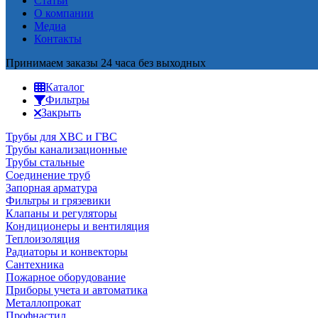
Статьи
О компании
Медиа
Контакты
Принимаем заказы 24 часа без выходных
Каталог
Фильтры
Закрыть
Трубы для ХВС и ГВС
Трубы канализационные
Трубы стальные
Соединение труб
Запорная арматура
Фильтры и грязевики
Клапаны и регуляторы
Кондиционеры и вентиляция
Теплоизоляция
Радиаторы и конвекторы
Сантехника
Пожарное оборудование
Приборы учета и автоматика
Металлопрокат
Профнастил