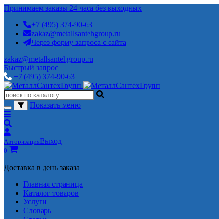
Принимаем заказы 24 часа без выходных
+7 (495) 374-90-63
zakaz@metallsantehgroup.ru
Через форму запроса с сайта
zakaz@metallsantehgroup.ru
Быстрый запрос
+7 (495) 374-90-63
Показать меню
Выход
Авторизация
0
Доставка в день заказа
Главная страница
Каталог товаров
Услуги
Словарь