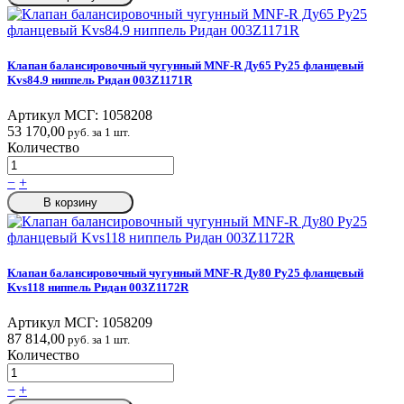
Клапан балансировочный чугунный MNF-R Ду65 Ру25 фланцевый
Kvs84.9 ниппель Ридан 003Z1171R
Артикул МСГ:
1058208
53 170,00
руб. за 1 шт.
Количество
−
+
В корзину
Клапан балансировочный чугунный MNF-R Ду80 Ру25 фланцевый
Kvs118 ниппель Ридан 003Z1172R
Артикул МСГ:
1058209
87 814,00
руб. за 1 шт.
Количество
−
+