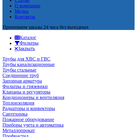
Статьи
О компании
Медиа
Контакты
Принимаем заказы 24 часа без выходных
Каталог
Фильтры
Закрыть
Трубы для ХВС и ГВС
Трубы канализационные
Трубы стальные
Соединение труб
Запорная арматура
Фильтры и грязевики
Клапаны и регуляторы
Кондиционеры и вентиляция
Теплоизоляция
Радиаторы и конвекторы
Сантехника
Пожарное оборудование
Приборы учета и автоматика
Металлопрокат
Профнастил