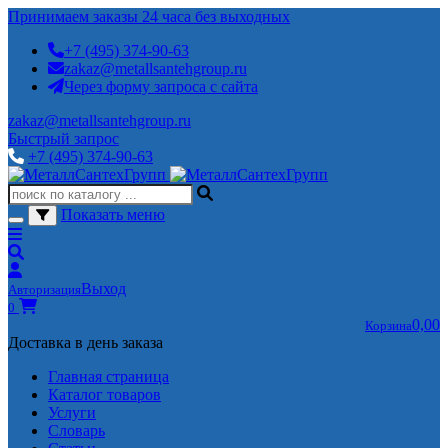
Принимаем заказы 24 часа без выходных
+7 (495) 374-90-63
zakaz@metallsantehgroup.ru
Через форму запроса с сайта
zakaz@metallsantehgroup.ru
Быстрый запрос
+7 (495) 374-90-63
Показать меню
Выход
Авторизация
0
0,00
Корзина
Доставка в день заказа
Главная страница
Каталог товаров
Услуги
Словарь