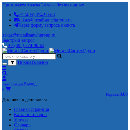
Принимаем заказы 24 часа без выходных
+7 (495) 374-90-63
zakaz@metallsantehgroup.ru
Через форму запроса с сайта
zakaz@metallsantehgroup.ru
Быстрый запрос
+7 (495) 374-90-63
Показать меню
Выход
Авторизация
0
0,00
Корзина
Доставка в день заказа
Главная страница
Каталог товаров
Услуги
Словарь