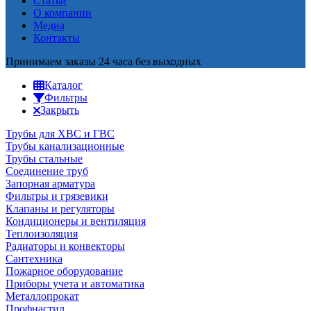
Статьи
О компании
Медиа
Контакты
Принимаем заказы 24 часа без выходных
Каталог
Фильтры
Закрыть
Трубы для ХВС и ГВС
Трубы канализационные
Трубы стальные
Соединение труб
Запорная арматура
Фильтры и грязевики
Клапаны и регуляторы
Кондиционеры и вентиляция
Теплоизоляция
Радиаторы и конвекторы
Сантехника
Пожарное оборудование
Приборы учета и автоматика
Металлопрокат
Профнастил