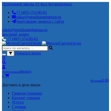
Принимаем заказы 24 часа без выходных
+7 (495) 374-90-63
zakaz@metallsantehgroup.ru
Через форму запроса с сайта
zakaz@metallsantehgroup.ru
Быстрый запрос
+7 (495) 374-90-63
Показать меню
Выход
Авторизация
0
0,00
Корзина
Доставка в день заказа
Главная страница
Каталог товаров
Услуги
Словарь