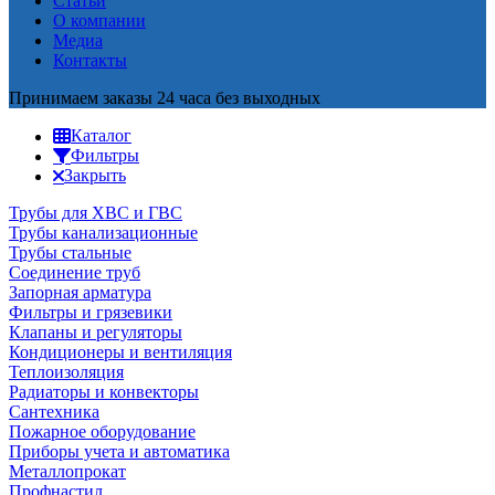
Статьи
О компании
Медиа
Контакты
Принимаем заказы 24 часа без выходных
Каталог
Фильтры
Закрыть
Трубы для ХВС и ГВС
Трубы канализационные
Трубы стальные
Соединение труб
Запорная арматура
Фильтры и грязевики
Клапаны и регуляторы
Кондиционеры и вентиляция
Теплоизоляция
Радиаторы и конвекторы
Сантехника
Пожарное оборудование
Приборы учета и автоматика
Металлопрокат
Профнастил