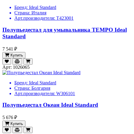
Бренд:
Ideal Standard
Страна:
Италия
Арт.производителя:
T423001
Полупьедестал для умывальника TEMPO Ideal
Standard
7 541 ₽
Купить
Арт: 1026065
Бренд:
Ideal Standard
Страна:
Болгария
Арт.производителя:
W306101
Полупьедестал Океан Ideal Standard
5 676 ₽
Купить