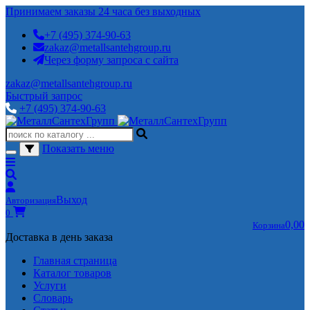
Принимаем заказы 24 часа без выходных
+7 (495) 374-90-63
zakaz@metallsantehgroup.ru
Через форму запроса с сайта
zakaz@metallsantehgroup.ru
Быстрый запрос
+7 (495) 374-90-63
Показать меню
Выход
Авторизация
0
0,00
Корзина
Доставка в день заказа
Главная страница
Каталог товаров
Услуги
Словарь