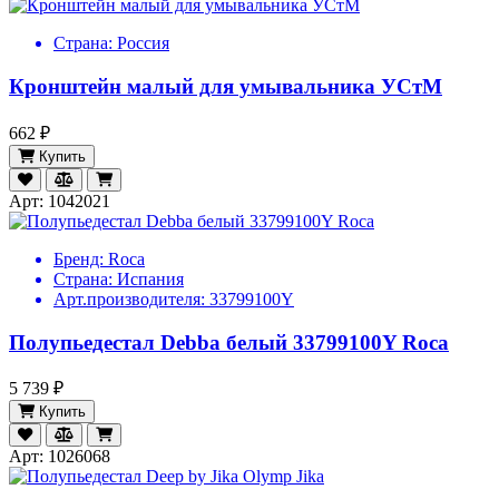
Страна:
Россия
Кронштейн малый для умывальника УСтМ
662 ₽
Купить
Арт: 1042021
Бренд:
Roca
Страна:
Испания
Арт.производителя:
33799100Y
Полупьедестал Debba белый 33799100Y Roca
5 739 ₽
Купить
Арт: 1026068