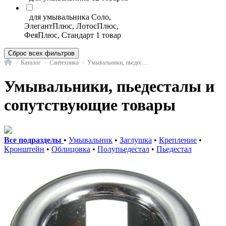
для умывальника Соло,
ЭлегантПлюс, ЛотосПлюс,
ФеяПлюс, Стандарт
1 товар
Сброс всех фильтров
Главная
Каталог
Сантехника
Умывальники, пьедесталы и сопутствующие товары
Умывальники, пьедесталы и
сопутствующие товары
Все подразделы
•
Умывальник
•
Заглушка
•
Крепление
•
Кронштейн
•
Облицовка
•
Полупьедестал
•
Пьедестал