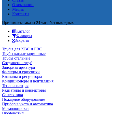
Статьи
О компании
Медиа
Контакты
Принимаем заказы 24 часа без выходных
Каталог
Фильтры
Закрыть
Трубы для ХВС и ГВС
Трубы канализационные
Трубы стальные
Соединение труб
Запорная арматура
Фильтры и грязевики
Клапаны и регуляторы
Кондиционеры и вентиляция
Теплоизоляция
Радиаторы и конвекторы
Сантехника
Пожарное оборудование
Приборы учета и автоматика
Металлопрокат
Профнастил