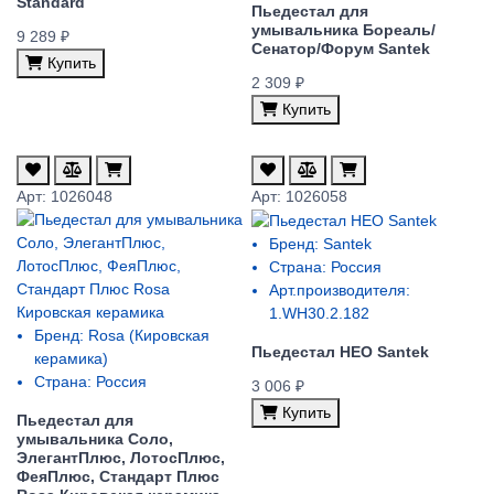
Standard
Пьедестал для
умывальника Бореаль/
9 289 ₽
Сенатор/Форум Santek
Купить
2 309 ₽
Купить
Арт: 1026048
Арт: 1026058
Бренд:
Santek
Страна:
Россия
Арт.производителя:
1.WH30.2.182
Бренд:
Rosa (Кировская
Пьедестал НЕО Santek
керамика)
Страна:
Россия
3 006 ₽
Купить
Пьедестал для
умывальника Соло,
ЭлегантПлюс, ЛотосПлюс,
ФеяПлюс, Стандарт Плюс