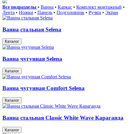
Все подразделы
•
Ванна
•
Каркас
•
Комплект монтажный
•
Лента
•
Ножки
•
Панель
•
Подголовник
•
Ручки
•
Экран
Ванна стальная Selena
Каталог
Ванна чугунная Selena
Каталог
Ванна чугунная Сomfort Selena
Каталог
Ванна стальная Classic White Wave Караганда
Каталог