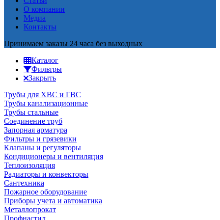
Статьи
О компании
Медиа
Контакты
Принимаем заказы 24 часа без выходных
Каталог
Фильтры
Закрыть
Трубы для ХВС и ГВС
Трубы канализационные
Трубы стальные
Соединение труб
Запорная арматура
Фильтры и грязевики
Клапаны и регуляторы
Кондиционеры и вентиляция
Теплоизоляция
Радиаторы и конвекторы
Сантехника
Пожарное оборудование
Приборы учета и автоматика
Металлопрокат
Профнастил