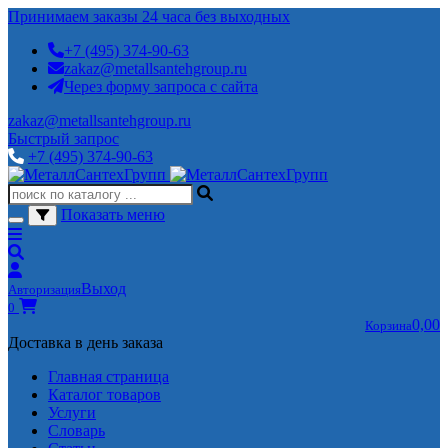
Принимаем заказы 24 часа без выходных
+7 (495) 374-90-63
zakaz@metallsantehgroup.ru
Через форму запроса с сайта
zakaz@metallsantehgroup.ru
Быстрый запрос
+7 (495) 374-90-63
Показать меню
Выход
Авторизация
0
0,00
Корзина
Доставка в день заказа
Главная страница
Каталог товаров
Услуги
Словарь