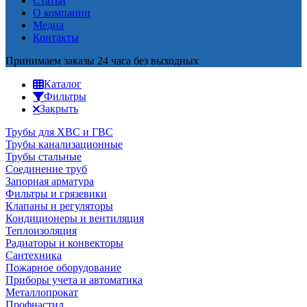
Статьи
О компании
Медиа
Контакты
Принимаем заказы 24 часа без выходных
Каталог
Фильтры
Закрыть
Трубы для ХВС и ГВС
Трубы канализационные
Трубы стальные
Соединение труб
Запорная арматура
Фильтры и грязевики
Клапаны и регуляторы
Кондиционеры и вентиляция
Теплоизоляция
Радиаторы и конвекторы
Сантехника
Пожарное оборудование
Приборы учета и автоматика
Металлопрокат
Профнастил