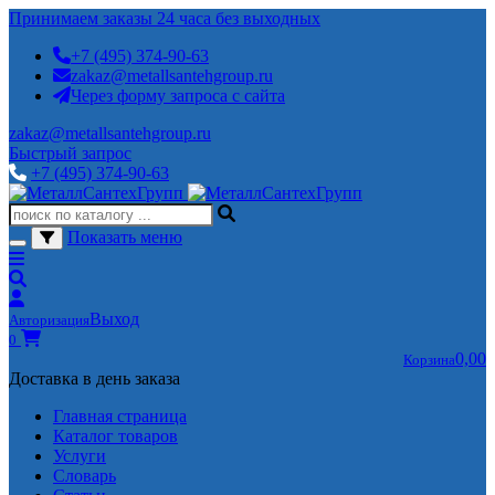
Принимаем заказы 24 часа без выходных
+7 (495) 374-90-63
zakaz@metallsantehgroup.ru
Через форму запроса с сайта
zakaz@metallsantehgroup.ru
Быстрый запрос
+7 (495) 374-90-63
Показать меню
Выход
Авторизация
0
0,00
Корзина
Доставка в день заказа
Главная страница
Каталог товаров
Услуги
Словарь