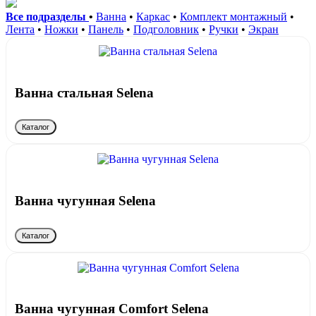
Все подразделы
•
Ванна
•
Каркас
•
Комплект монтажный
•
Лента
•
Ножки
•
Панель
•
Подголовник
•
Ручки
•
Экран
Ванна стальная Selena
Каталог
Ванна чугунная Selena
Каталог
Ванна чугунная Сomfort Selena