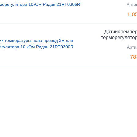
Арти
1 0
Датчик темпе
терморегулято
Арти
78