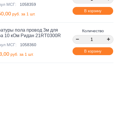
кул МСГ:
1058359
В корзину
50,00
руб. за 1 шт.
ратуры пола провод 3м для
Количество
ра 10 кОм Ридан 21RT0300R
−
+
кул МСГ:
1058360
В корзину
3,00
руб. за 1 шт.