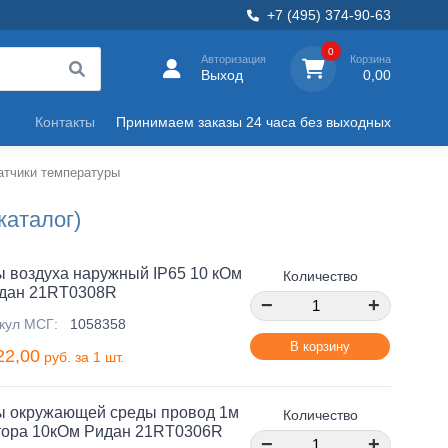
+7 (495) 374-90-63
0
Авторизация
Корзина
Выход
0,00
Контакты
Принимаем заказы 24 часа без выходных
атчики температуры
каталог)
ы воздуха наружный IP65 10 кОм
Количество
дан 21RT0308R
−
+
кул МСГ:
1058358
В корзину
22,00
руб. за 1 шт.
ы окружающей среды провод 1м
Количество
тора 10кОм Ридан 21RT0306R
−
+