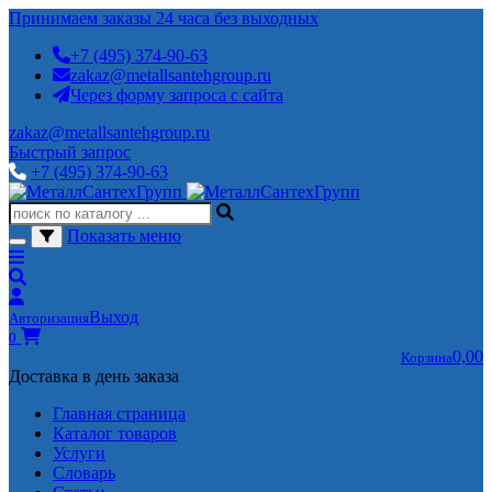
Принимаем заказы 24 часа без выходных
+7 (495) 374-90-63
zakaz@metallsantehgroup.ru
Через форму запроса с сайта
zakaz@metallsantehgroup.ru
Быстрый запрос
+7 (495) 374-90-63
Показать меню
Выход
Авторизация
0
0,00
Корзина
Доставка в день заказа
Главная страница
Каталог товаров
Услуги
Словарь