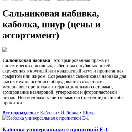
Сальниковая набивка,
каболка, шнур (цены и
ассортимент)
Сальниковая набивка
- это армированная пряжа из
синтетических, льняных, асбестовых, лубяных нитей,
скрученная в круглый или квадратный жгут и пропитанная
графитом или жиром. Современная сальниковая набивка для
высокотехнологичного оборудования создается из
материалов: пропитка антифрикционными составами,
армирование кевларовой, углеродной и фторопластовой
нитью. Неизменным остается намотка (плетение) и способы
пропитки.
Все подразделы
•
Каболка
•
Набивка
•
Шнур
Каболка универсальная с пропиткой Е-1