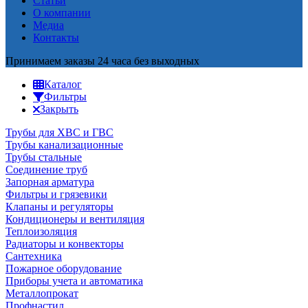
Статьи
О компании
Медиа
Контакты
Принимаем заказы 24 часа без выходных
Каталог
Фильтры
Закрыть
Трубы для ХВС и ГВС
Трубы канализационные
Трубы стальные
Соединение труб
Запорная арматура
Фильтры и грязевики
Клапаны и регуляторы
Кондиционеры и вентиляция
Теплоизоляция
Радиаторы и конвекторы
Сантехника
Пожарное оборудование
Приборы учета и автоматика
Металлопрокат
Профнастил