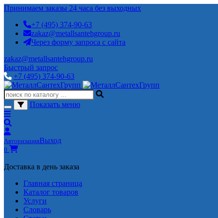
Принимаем заказы 24 часа без выходных
+7 (495) 374-90-63
zakaz@metallsantehgroup.ru
Через форму запроса с сайта
zakaz@metallsantehgroup.ru
Быстрый запрос
+7 (495) 374-90-63
Показать меню
Выход
Авторизация
0
Доставка в день заказа
Главная страница
Каталог товаров
Услуги
Словарь