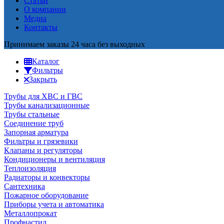
Статьи
О компании
Медиа
Контакты
Принимаем заказы 24 часа без выходных
Каталог
Фильтры
Закрыть
Трубы для ХВС и ГВС
Трубы канализационные
Трубы стальные
Соединение труб
Запорная арматура
Фильтры и грязевики
Клапаны и регуляторы
Кондиционеры и вентиляция
Теплоизоляция
Радиаторы и конвекторы
Сантехника
Пожарное оборудование
Приборы учета и автоматика
Металлопрокат
Профнастил