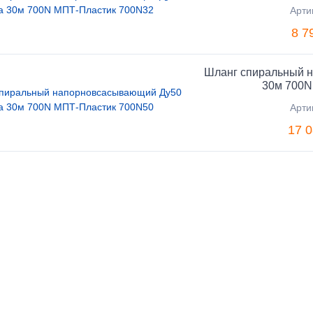
Арти
8 7
Шланг спиральный 
30м 700N
Арти
17 0