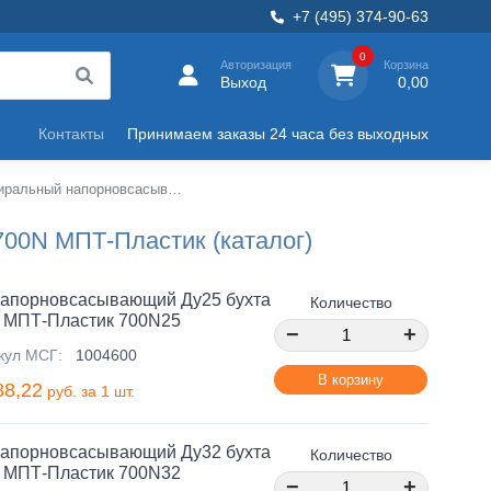
+7 (495) 374-90-63
0
Авторизация
Корзина
Выход
0,00
Контакты
Принимаем заказы 24 часа без выходных
Шланг спиральный напорновсасывающий 700N МПТ-Пластик
00N МПТ-Пластик (каталог)
напорновсасывающий Ду25 бухта
Количество
 МПТ-Пластик 700N25
−
+
кул МСГ:
1004600
В корзину
88,22
руб. за 1 шт.
напорновсасывающий Ду32 бухта
Количество
 МПТ-Пластик 700N32
−
+