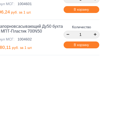
кул МСГ:
1004601
В корзину
96,24
руб. за 1 шт.
напорновсасывающий Ду50 бухта
Количество
 МПТ-Пластик 700N50
−
+
кул МСГ:
1004602
В корзину
80,11
руб. за 1 шт.