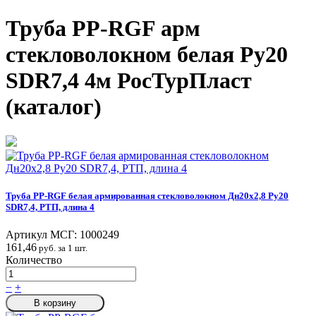
Труба PP-RGF арм
стекловолокном белая Ру20
SDR7,4 4м РосТурПласт
(каталог)
Труба PP-RGF белая армированная стекловолокном Дн20х2,8 Ру20
SDR7,4, РТП, длина 4
Артикул МСГ:
1000249
161,46
руб. за 1 шт.
Количество
−
+
В корзину