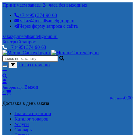
Принимаем заказы 24 часа без выходных
+7 (495) 374-90-63
zakaz@metallsantehgroup.ru
Через форму запроса с сайта
zakaz@metallsantehgroup.ru
Быстрый запрос
+7 (495) 374-90-63
Показать меню
Выход
Авторизация
0
0,00
Корзина
Доставка в день заказа
Главная страница
Каталог товаров
Услуги
Словарь