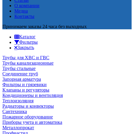
Статьи
О компании
Медиа
Контакты
Принимаем заказы 24 часа без выходных
Каталог
Фильтры
Закрыть
Трубы для ХВС и ГВС
Трубы канализационные
Трубы стальные
Соединение труб
Запорная арматура
Фильтры и грязевики
Клапаны и регуляторы
Кондиционеры и вентиляция
Теплоизоляция
Радиаторы и конвекторы
Сантехника
Пожарное оборудование
Приборы учета и автоматика
Металлопрокат
Профнастил