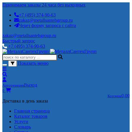
Принимаем заказы 24 часа без выходных
+7 (495) 374-90-63
zakaz@metallsantehgroup.ru
Через форму запроса с сайта
zakaz@metallsantehgroup.ru
Быстрый запрос
+7 (495) 374-90-63
Показать меню
Выход
Авторизация
0
0,00
Корзина
Доставка в день заказа
Главная страница
Каталог товаров
Услуги
Словарь