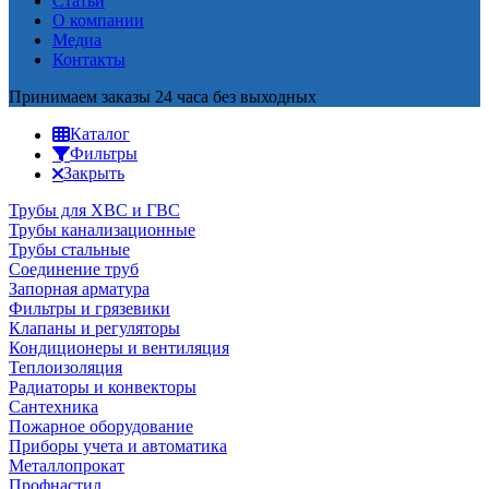
Статьи
О компании
Медиа
Контакты
Принимаем заказы 24 часа без выходных
Каталог
Фильтры
Закрыть
Трубы для ХВС и ГВС
Трубы канализационные
Трубы стальные
Соединение труб
Запорная арматура
Фильтры и грязевики
Клапаны и регуляторы
Кондиционеры и вентиляция
Теплоизоляция
Радиаторы и конвекторы
Сантехника
Пожарное оборудование
Приборы учета и автоматика
Металлопрокат
Профнастил