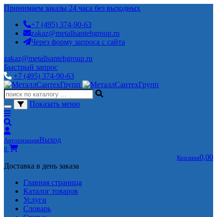
Принимаем заказы 24 часа без выходных
+7 (495) 374-90-63
zakaz@metallsantehgroup.ru
Через форму запроса с сайта
zakaz@metallsantehgroup.ru
Быстрый запрос
+7 (495) 374-90-63
Показать меню
Выход
Авторизация
0
0,00
Корзина
Доставка в день заказа
Главная страница
Каталог товаров
Услуги
Словарь