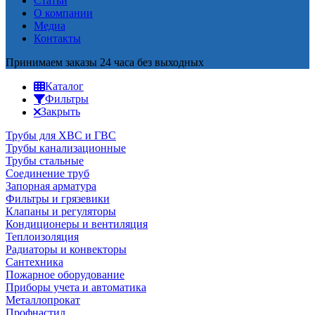
Статьи
О компании
Медиа
Контакты
Принимаем заказы 24 часа без выходных
Каталог
Фильтры
Закрыть
Трубы для ХВС и ГВС
Трубы канализационные
Трубы стальные
Соединение труб
Запорная арматура
Фильтры и грязевики
Клапаны и регуляторы
Кондиционеры и вентиляция
Теплоизоляция
Радиаторы и конвекторы
Сантехника
Пожарное оборудование
Приборы учета и автоматика
Металлопрокат
Профнастил